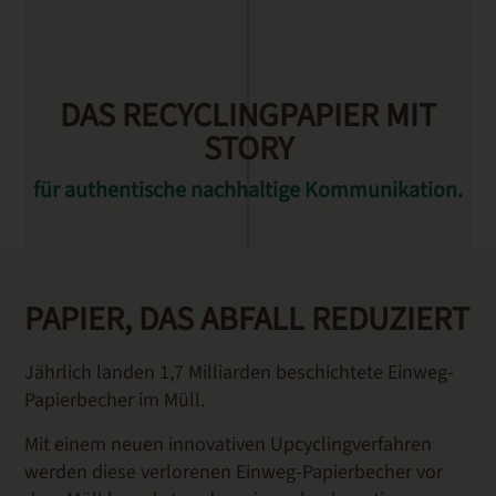
DAS RECY­CLING­PA­PIER MIT
DAS RECY­CLING­PA­PIER MIT
DAS RECY­CLING­PA­PIER MIT
DAS RECY­CLING­PA­PIER MIT
DAS RECY­CLING­PA­PIER MIT
STORY
STORY
STORY
STORY
STORY
für authentische nachhaltige Kommunikation.
für authentische nachhaltige Kommunikation.
für authentische nachhaltige Kommunikation.
für authentische nachhaltige Kommunikation.
für authentische nachhaltige Kommunikation.
PAPIER, DAS ABFALL REDUZIERT
Jährlich landen 1,7 Milliarden beschichtete Einweg-
Papierbecher im Müll.
Mit einem neuen innovativen Upcyclingverfahren
werden diese verlorenen Einweg-Papierbecher vor