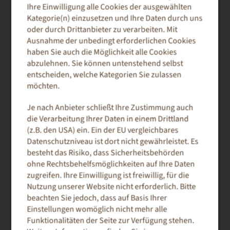
Ihre Einwilligung alle Cookies der ausgewählten
Kategorie(n) einzusetzen und Ihre Daten durch uns
matt-raue homogene Oberfläche
oder durch Drittanbieter zu verarbeiten. Mit
Naturpapiercharakter
Ausnahme der unbedingt erforderlichen Cookies
haben Sie auch die Möglichkeit alle Cookies
natürliche Färbung und Anmutung
abzulehnen. Sie können untenstehend selbst
CIE Weiße 80
entscheiden, welche Kategorien Sie zulassen
möchten.
chlor- und säurefrei
Je nach Anbieter schließt Ihre Zustimmung auch
alterungsbeständig
die Verarbeitung Ihrer Daten in einem Drittland
(z.B. den USA) ein. Ein der EU vergleichbares
Datenschutzniveau ist dort nicht gewährleistet. Es
besteht das Risiko, dass Sicherheitsbehörden
GRAMMATUREN
ohne Rechtsbehelfsmöglichkeiten auf Ihre Daten
zugreifen. Ihre Einwilligung ist freiwillig, für die
100 g/qm
Nutzung unserer Website nicht erforderlich. Bitte
120 g/qm
beachten Sie jedoch, dass auf Basis Ihrer
Einstellungen womöglich nicht mehr alle
170 g/qm
Funktionalitäten der Seite zur Verfügung stehen.